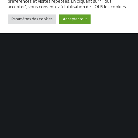
préférences et visites répétées. En cliquant sur "Tout
accepter", vous consentez à l'utilisation de TOUS les cookies.
Paramètres des cookies
Accepter tout
PARIS
83 boulevard de Magenta
75010 Paris
01 84 25 66 14
LILLE
31 rue de la Fonderie