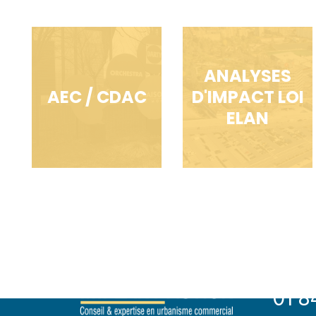
ANALYSES
AEC / CDAC
D'IMPACT LOI
ELAN
PARIS
83 boul
75010 Pari
01 8