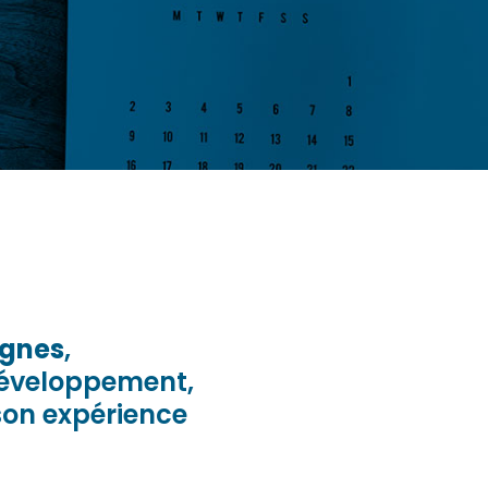
ignes
,
développement,
 son expérience