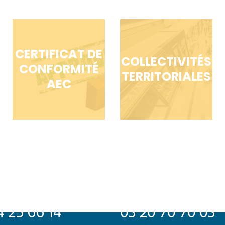
CERTIFICAT DE
COLLECTIVITÉS
CONFORMITÉ
TERRITORIALES
AEC
LILLE
evard de Magenta
31 rue de la Fonderie
s
59200 Tourcoing – France
4 25 66 14
03 20 70 70 03